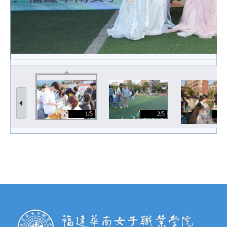
1/5
2/5