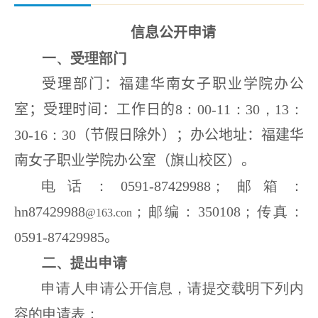
信息公开申请
一、受理部门
受理部门：福建
华南女子职业学院
办公
室；受理时间：工作日的
8
：
00-11
：
30
，
1
3
：
30-16
：
30
（节假日除外）；办公地址：福建
华
南女子职业学院
办公室
（旗山校区）
。
电话：
0591-
87429988
；邮箱：
hn87429988
；邮编：
3501
08
；传真：
@
163
.c
o
n
0591-
87429985
。
二、提出申请
申请人申请公开信息，请提交载明下列内
容的申请表：