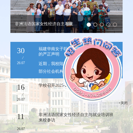
非洲法语国家女性经济自主与就业培训班来校参访
百
30
福建华南女子职业学院关于规范招生宣传
的严正声明
/
26.07
近期，我校陆续接到考生及家长反映：有
部分社会机构、个人擅自以“福建华南女子
职业学院”“合作单位”“校内招生代理”等名
16
学校召开2025-2026学年期末大会
义开展招生咨询、志愿指导服务，甚至散
/
布不实信息、收取咨询费用。为维护广大
26.07
考生合法权益，规范招生秩序，现严正声
明如下：1.我校从未授权任何校外机构、个
×关闭
11
非洲法语国家女性经济自主与就业培训班
人开展招生代理工作。福建华南女子职业
来校参访
/
学院招生办公室是学校唯一官方招生机
26.07