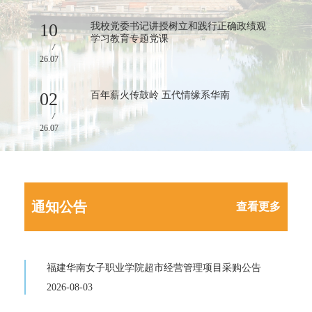
构，学校未委托、授权任何中介公司、社
会组织、个人以学校名义开展招生宣传、
10
我校党委书记讲授树立和践行正确政绩观
志愿填报指导、预报名、代收费用等活
学习教育专题党课
/
动。任何机构或个人宣称与我校存在官方
26.07
招生合作，均为虚假表述。2.不存在“内部
指标、低分录取、花钱保障投档”等录取渠
02
百年薪火传鼓岭 五代情缘系华南
道。我校所有招生录取工作严格按照教育
/
主管部门相关文件要求执行，录取全程公
26.07
开透明，不存在预留计划、特殊操作名额
等违规情形，此类宣传均属于骗局。3.官方
招生办电话：0591-87429966，录取结果以
福建省教育考试院平台查询结果为准。4.风
通知公告
查看更多
险提示请广大考生、家长提高防范意识，
切勿轻信非官方机构、个人的口头承诺，
不要向私人账户、第三方机构转账缴纳任
福建华南女子职业学院超市经营管理项目采购公告
何“咨询费、占位费、服务费”，谨防遭受
2026-08-03
财产损失。任何未经我校书面许可，冒用
学校名义开展招生活动、进行