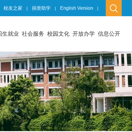
校友之家
捐资助学
English Version
|
|
|
招生就业
社会服务
校园文化
开放办学
信息公开