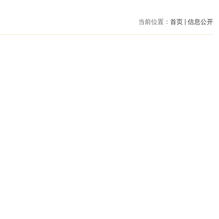
当前位置：
首页
信息公开