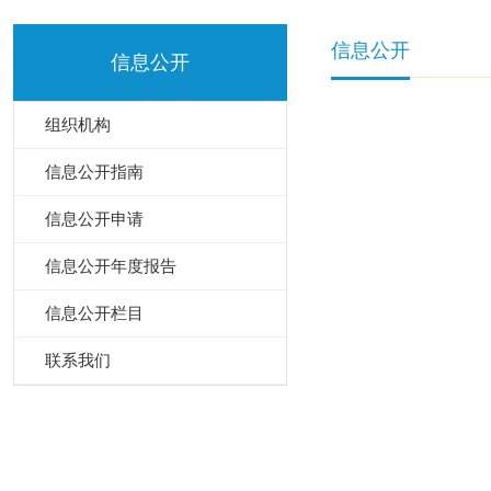
信息公开
信息公开
组织机构
信息公开指南
信息公开申请
信息公开年度报告
信息公开栏目
联系我们