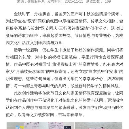
来源：健康服务系
发布时间：2025-11-11
浏览次数：
169
金秋时节，丹桂飘香，当国庆的庄严与中秋的温情撞个满怀，
为让学生在“双节”同庆的氛围中厚植家国情怀、传承文化根脉，健
康服务系精心策划“双节同庆
·
三行颂诗寄深情”创作活动。活动以
凝练的诗歌为纽带，串联起爱国热忱、节日情思与专业初心，为校
园文化生活注入别样温情与力量。
活动一经启动，便在学生中掀起了热烈的创作浪潮。同学们将
对祖国的礼赞、对中秋的祝福汇聚笔尖，字里行间饱含着深厚感
情。作品中既有对祖国“红旗漫卷映山河”的高度赞美，也有表达对
家乡“月满枝头念家国”的中秋寄情，还有立志“白衣执甲守安康”的
职业理想。这些诗句虽短，但道出同学们的拳拳赤子心、浓浓家国
情，每一句都是青春与时代的共鸣，尽显新时代学子的精神风貌。
此次创作活动将传统节日文化与家国情怀教育深度融合，让同
学们在作品创作中不仅深化了对传统文化的热爱与认同，更清晰地
认识到个人理想与祖国发展的紧密联系，激发同学们主动担当时代
使命，以青春之力筑梦家国，书写青春华章。