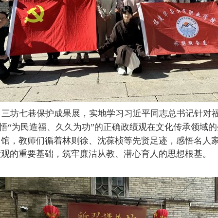
、三坊七巷保护成果展，实地学习习近平同志
总书记针对
切感悟“为民造福、久久为功”的正确政绩观在文化传承领域
训馆，教师们循着林则徐、沈葆桢等先贤足迹，感悟
名人
绩观的重要基础
，
筑牢廉洁从教、潜心育人的思想根基。