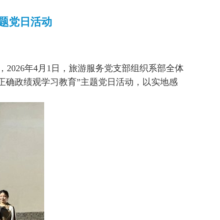
题党日活动
，
2026
年
4
月
1
日，旅游服务党支部组织
系部
全体
正确政绩观学习教育”
主题
党日活动，以实地感