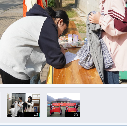
2/3
3/3