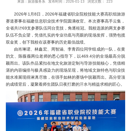
来源：旅游服务系
发布时间：2026-01-13
浏览次数：
223
2026年1月8日，2026年福建省职业院校技能大赛高职组旅游
赛道赛事在福建信息职业技术学院圆满收官。本次赛事高手云集，
全省共计69支参赛队伍同台竞技，角逐桂冠。我校选派的两支参赛
队伍不负众望，凭借扎实的专业功底与亮眼的现场发挥，强势包揽
双金奖，创下我校在该赛事的历史最佳战绩。
由肖琳珺、林鑫宏、周智涵、李青四位同学组成的一队，在黄
韵文、陈薇薇两位老师的悉心指导下，以469.4分的全场最高分脱
颖而出。该队作品紧扣在地文化旅游定制与导游技能核心，凭借精
湛的内容编排与极具感染力的现场呈现，将地域文旅特色与职业技
能水准展现得淋漓尽致，在强手如林的赛场中脱颖而出。高分登顶
的成绩背后，凝聚着师生团队日夜打磨的汗水与精益求精的匠心。