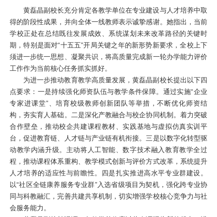
黄磊晶副校长充分肯定各教学单位在专业建设与人才培养中取
得的阶段性成果，并向全体一线教师表示诚挚感谢。她指出，当前
学校正处在总结既往发展成效、系统谋划未来改革路径的关键时
期，特别是面对“十五五”开局关键之年的新形势新要求，全校上下
须进一步统一思想、凝聚共识，将高质量完成新一轮办学能力评价
工作作为当前核心任务抓实抓好。
为进一步推动教育教学高质量发展，黄磊晶副校长提出以下四
点要求：一是持续强化师资队伍与教学条件保障。通过实施“企业
专家进课堂”、培育校级教师创新团队等举措，不断优化师资结
构，夯实育人基础。二是深化产教融合与校企协同机制。着力突破
合作壁垒，推动校企共建课程教材、实践基地与虚拟仿真实训平
台，促进教育链、人才链与产业链有机衔接。三是以数字化转型驱
动教学内涵升级。主动将人工智能、数字技术融入教育教学全过
程，推动课程体系重构、教学模式创新与评价方式改革，系统提升
人才培养的适应性与前瞻性。四是扎实推进高水平专业群建设。
以“社区全链康养服务专业群”入选省级项目为契机，强化跨专业协
同与科教融汇，完善共建共享机制，切实增强学校核心竞争力与社
会服务能力。