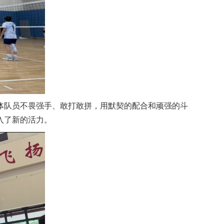
体队员不畏强手、敢打敢拼，用默契的配合和顽强的斗
入了新的活力。