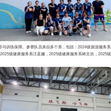
与训练保障。参赛队员来自多个系，包括：2024级旅游服务系廖
025级健康服务系汪孟姗，2025级健康服务系林文欣，202