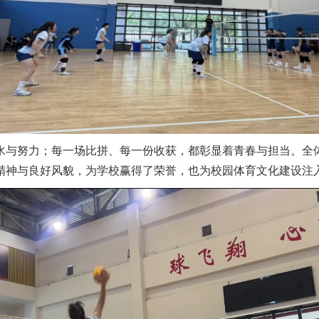
水与努力；每一场比拼、每一份收获，都彰显着青春与担当。全
精神与良好风貌，为学校赢得了荣誉，也为校园体育文化建设注