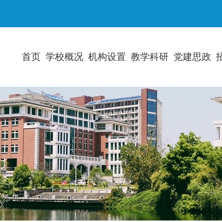
首页
学校概况
机构设置
教学科研
党建思政