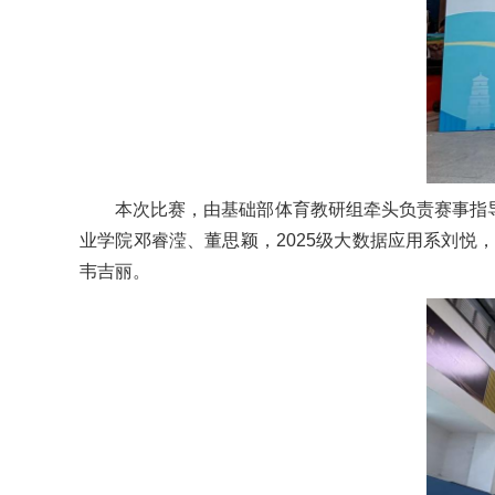
本次比赛，由基础部体育教研组牵头负责赛事指导
业学院邓睿滢、董思颖，2025级大数据应用系刘悦，2
韦吉丽。