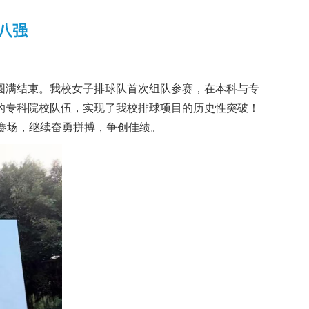
八强
赛圆满结束。我校女子排球队首次组队参赛，在本科与专
的专科院校队伍，实现了我校排球项目的历史性突破！
赛场，继续奋勇拼搏，争创佳绩。