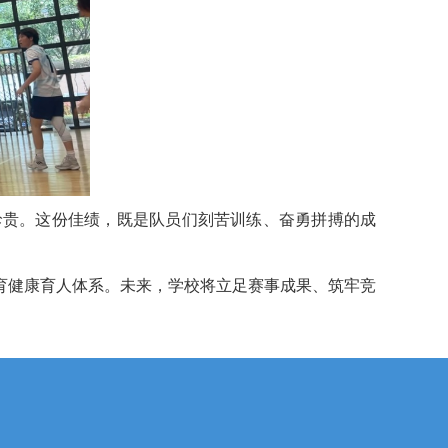
珍贵。这份佳绩，既是队员们刻苦训练、奋勇拼搏的成
育健康育人体系。未来，学校将立足赛事成果、筑牢竞